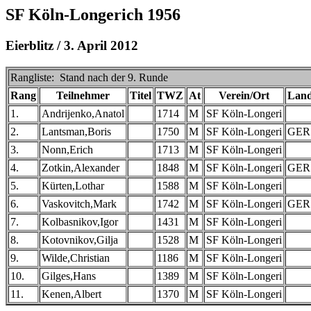
SF Köln-Longerich 1956
Eierblitz / 3. April 2012
Rangliste: Stand nach der 9. Runde
Rang
Teilnehmer
Titel
TWZ
At
Verein/Ort
Lan
1.
Andrijenko,Anatol
1714
M
SF Köln-Longeri
2.
Lantsman,Boris
1750
M
SF Köln-Longeri
GER
3.
Nonn,Erich
1713
M
SF Köln-Longeri
4.
Zotkin,Alexander
1848
M
SF Köln-Longeri
GER
5.
Kürten,Lothar
1588
M
SF Köln-Longeri
6.
Vaskovitch,Mark
1742
M
SF Köln-Longeri
GER
7.
Kolbasnikov,Igor
1431
M
SF Köln-Longeri
8.
Kotovnikov,Gilja
1528
M
SF Köln-Longeri
9.
Wilde,Christian
1186
M
SF Köln-Longeri
10.
Gilges,Hans
1389
M
SF Köln-Longeri
11.
Kenen,Albert
1370
M
SF Köln-Longeri